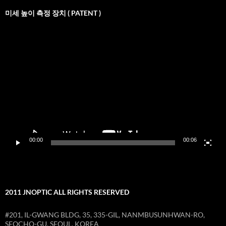
미세 높이 측정 장치 ( PATENT )
비
디
오
재
생
기
00:00
00:06
2011 JNOPTIC ALL RIGHTS RESERVED
#201, IL-GWANG BLDG, 35, 335-GIL, NANMBUSUNHWAN-RO,
SEOCHO-GU, SEOUL, KOREA