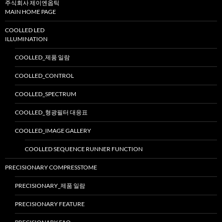
주식회사 제이엔옵틱
MAIN HOME PAGE
COOLLED LED
ILLUMINATION
COOLLED_제품 일람
COOLLED_CONTROL
COOLLED_SPECTRUM
COOLLED_형광필터 대응표
COOLLED_IMAGE GALLERY
COOLLED SEQUENCE RUNNER FUNCTION
PRECISIONARY COMPRESSTOME
PRECISIONARY_제품 일람
PRECISIONARY FEATURE