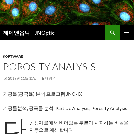
컨
텐
츠
로
검
건
제이엔옵틱 – JNOptic –
색
너
주 메뉴
뛰
기
SOFTWARE
POROSITY ANALYSIS
2019년 11월 15일
대영 김
기공율(공극율) 분석 프로그램 JNO-IX
기공률분석, 공극률 분석, Particle Analysis, Porosity Analysis
다
공성재료에서 비어있는 부분이 차지하는 비율을
자동으로 계산합니다