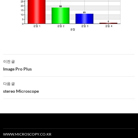
글
이전 글
네
Image Pro Plus
비
다음 글
게
stereo Microscope
이
션
WWW.MICROSCOPY.CO.KR