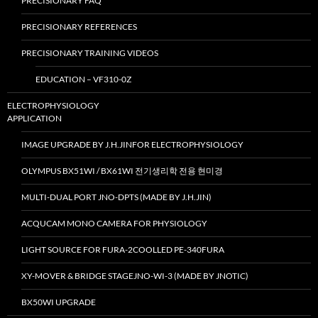
PRECISIONARY FAQ
PRECISIONARY REFERENCES
PRECISIONARY TRAINING VIDEOS
EDUCATION – VF310-0Z
ELECTROPHYSIOLOGY
APPLICATION
IMAGE UPGRADE BY J.H.JINFOR ELECTROPHYSIOLOGY
OLYMPUS BX51WI / BX61WI 전기생리학 전용 현미경
MULTI-DUAL PORT JNO-DPTS (MADE BY J.H.JIN)
ACQUCAM MONO CAMERA FOR PHYSIOLOGY
LIGHT SOURCE FOR FURA-2COOLLED PE-340FURA
XY-MOVER & BRIDGE STAGEJNO-WI-3 (MADE BY JNOTIC)
BX50WI UPGRADE