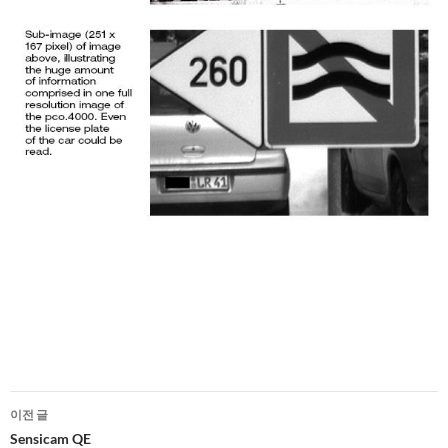
글
이전 글
네
Sensicam QE