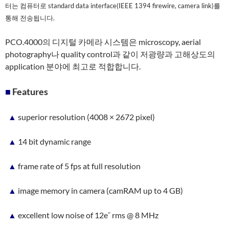
터는 컴퓨터로 standard data interface(IEEE 1394 firewire, camera link)를
통해 전송됩니다.
PCO.4000의 디지털 카메라 시스템은 microscopy, aerial
photography나 quality control과 같이 저광량과 고해상도의
application 분야에 최고로 적합합니다.
■
Features
▲
superior resolution (4008 × 2672 pixel)
▲
14 bit dynamic range
▲
frame rate of 5 fps at full resolution
▲
image memory in camera (camRAM up to 4 GB)
▲
excellent low noise of 12e¯ rms @ 8 MHz