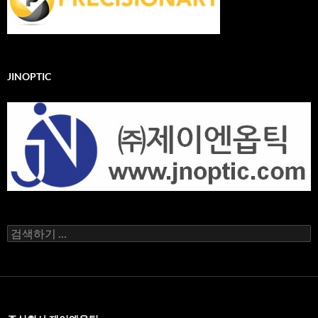
JINOPTIC
검
색
어: