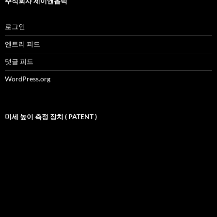
주식회사 제이엔옵틱
로그인
엔트리 피드
댓글 피드
WordPress.org
미세 높이 측정 장치 ( PATENT )
비
디
오
재
생
기