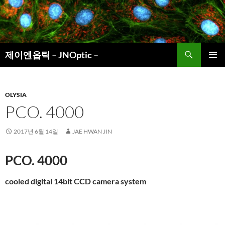
컨
텐
츠
로
검
건
제이엔옵틱 – JNOptic –
색
너
주 메뉴
뛰
기
OLYSIA
PCO. 4000
2017년 6월 14일
JAE HWAN JIN
PCO. 4000
cooled digital 14bit CCD camera system